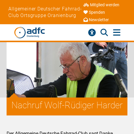
Mitglied werden
Allgemeiner Deutscher Fahrrad-
Spenden
Club Ortsgruppe Oranienburg
Newsletter
Nachruf Wolf-Rüdiger Harder
Der Allgemeine Deutsche Fahrrad-Club sagt Danke