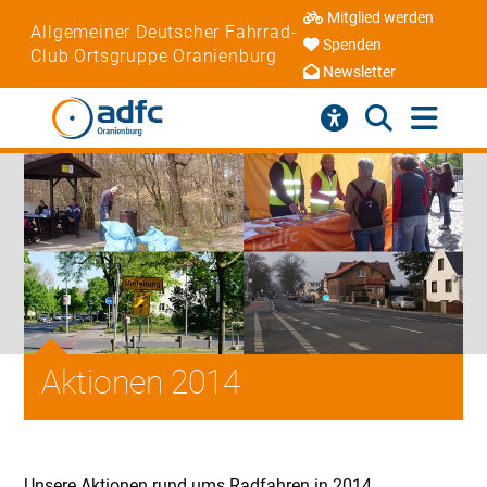
Mitglied werden
Allgemeiner Deutscher Fahrrad-
Spenden
Club Ortsgruppe Oranienburg
Newsletter
Aktionen 2014
Unsere Aktionen rund ums Radfahren in 2014