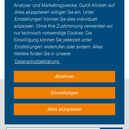
Analyse- und Marketingzwecke. Durch Klicken auf
Was ist der Unterschied zwischen
‚Alles akzeptieren‘ willigen Sie ein. Unter
Pedelecs und E-Bikes?
‚Einstellungen‘ können Sie dies individuell
anpassen. Ohne Ihre Zustimmung verwenden wir
nur technisch notwendige Cookies. Die
Einwilligung können Sie jederzeit unter
Gibt es vom ADFC empfohlene
‚Einstellungen‘ widerrufen oder ändern. Alles
Radtouren für meine Reiseplanung?
Weitere finden Sie in unserer
Datenschutzerklärung.
Ablehnen
Einstellungen
Ich habe nicht gefunden, was
Alles akzeptieren
ich gesucht habe: