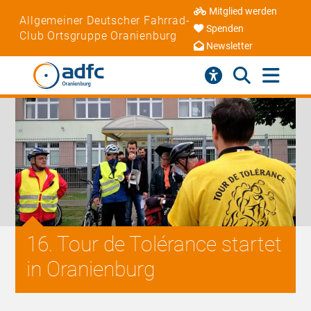
Mitglied werden
Allgemeiner Deutscher Fahrrad-
Spenden
Club Ortsgruppe Oranienburg
Newsletter
16. Tour de Tolérance startet
in Oranienburg