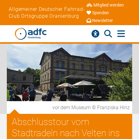
Mitglied werden
Allgemeiner Deutscher Fahrrad-
Spenden
Club Ortsgruppe Oranienburg
Newsletter
vor dem Museum © Franziska Hinz
Abschlusstour vom
Stadtradeln nach Velten ins