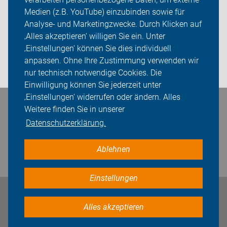
Themen
Medien (z.B. YouTube) einzubinden sowie für
Analyse- und Marketingzwecke. Durch Klicken auf
ADFC Oranienburg
‚Alles akzeptieren‘ willigen Sie ein. Unter
Sei dabei
‚Einstellungen‘ können Sie dies individuell
anpassen. Ohne Ihre Zustimmung verwenden wir
Login
nur technisch notwendige Cookies. Die
Einwilligung können Sie jederzeit unter
‚Einstellungen‘ widerrufen oder ändern. Alles
Bleiben Sie in Kontakt
Weitere finden Sie in unserer
Datenschutzerklärung.
Ablehnen
Einstellungen
Impressum
Datenschutz
Cookie-Einstellungen
Alles akzeptieren