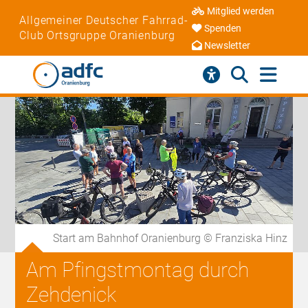
Mitglied werden
Allgemeiner Deutscher Fahrrad-
Spenden
Club Ortsgruppe Oranienburg
Newsletter
Start am Bahnhof Oranienburg © Franziska Hinz
Am Pfingstmontag durch
Zehdenick