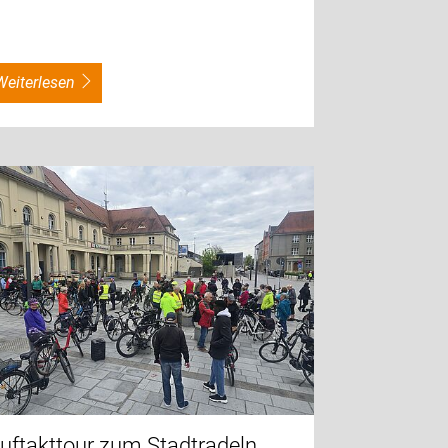
weiterlesen
uftakttour zum Stadtradeln