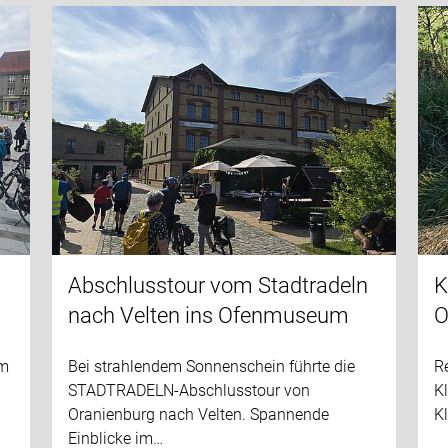
Abschlusstour vom Stadtradeln
K
nach Velten ins Ofenmuseum
O
im
Bei strahlendem Sonnenschein führte die
R
STADTRADELN-Abschlusstour von
K
Oranienburg nach Velten. Spannende
Kl
Einblicke im…