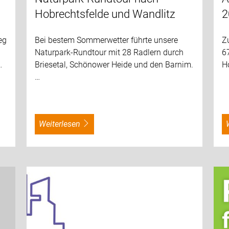
Hobrechtsfelde und Wandlitz
2
eg
Bei bestem Sommerwetter führte unsere
Z
Naturpark-Rundtour mit 28 Radlern durch
6
…
Briesetal, Schönower Heide und den Barnim.
H
…
weiterlesen