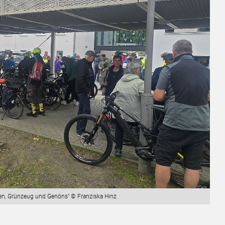
n, Grünzeug und Genöns" © Franziska Hinz