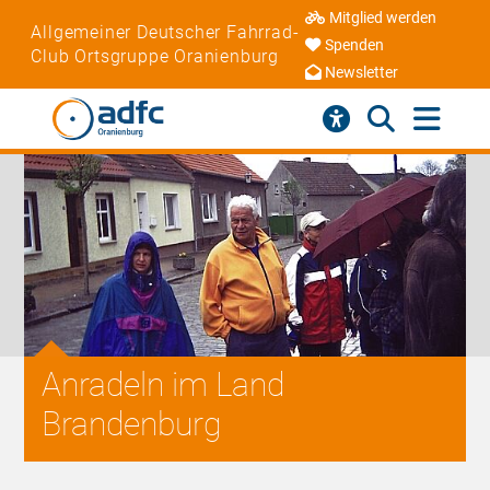
Mitglied werden
Allgemeiner Deutscher Fahrrad-
Spenden
Club Ortsgruppe Oranienburg
Newsletter
Anradeln im Land
Brandenburg