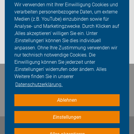
Aktuelles
Wir verwenden mit Ihrer Einwilligung Cookies und
verarbeiten personenbezogene Daten, um externe
Themen
Medien (z.B. YouTube) einzubinden sowie für
Analyse- und Marketingzwecke. Durch Klicken auf
ADFC Oranienburg
‚Alles akzeptieren‘ willigen Sie ein. Unter
Sei dabei
‚Einstellungen‘ können Sie dies individuell
anpassen. Ohne Ihre Zustimmung verwenden wir
Login
nur technisch notwendige Cookies. Die
Einwilligung können Sie jederzeit unter
‚Einstellungen‘ widerrufen oder ändern. Alles
Bleiben Sie in Kontakt
Weitere finden Sie in unserer
Datenschutzerklärung.
Ablehnen
Einstellungen
Impressum
Datenschutz
Cookie-Einstellungen