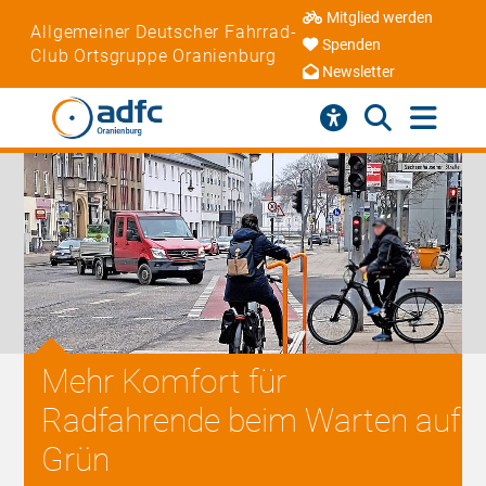
Mitglied werden
Allgemeiner Deutscher Fahrrad-
Spenden
Club Ortsgruppe Oranienburg
Newsletter
Mehr Komfort für
Radfahrende beim Warten auf
Grün