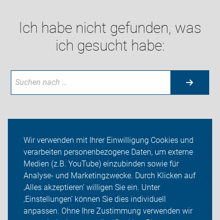
Ich habe nicht gefunden, was
ich gesucht habe:
Aktuelles
Wir verwenden mit Ihrer Einwilligung Cookies und
verarbeiten personenbezogene Daten, um externe
Themen
Medien (z.B. YouTube) einzubinden sowie für
Analyse- und Marketingzwecke. Durch Klicken auf
ADFC Oranienburg
‚Alles akzeptieren‘ willigen Sie ein. Unter
Sei dabei
‚Einstellungen‘ können Sie dies individuell
anpassen. Ohne Ihre Zustimmung verwenden wir
Login